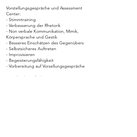
Vorstellungsgespräche und Assessment
Center:
- Stimmtraining
- Verbesserung der Rhetorik
- Non verbale Kommunikation, Mimik,
Körpersprache und Gestik
- Besseres Einschätzen des Gegenübers
- Selbstsicheres Auftreten
- Improvisieren
- Begeisterungsfähigkeit
- Vorbereitung auf Vorsellungsgespräche
Entscheidungsfindung:
- den richtigen Job wählen bei mehreren
Angeboten
Arbeiten mit systematischen Ansätzen ​und
einem breiten Spektrum an Methoden und
Tools. Bei dieser Arbeit stehen die
individuellen Wünsche und Bedürfnisse
immer im Vordergrund. Bei der
Zusammenarbeit mit unseren Klienten
orientieren wir uns an Ethik beim Coaching,