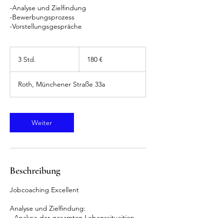
-Analyse und Zielfindung
-Bewerbungsprozess
-Vorstellungsgespräche
180
Euro
3 Std.
3
180 €
S
t
Roth, Münchener Straße 33a
d
.
Weiter
Beschreibung
Jobcoaching Excellent
Analyse und Zielfindung:
- Analyse der gesamten Lebenssituaition